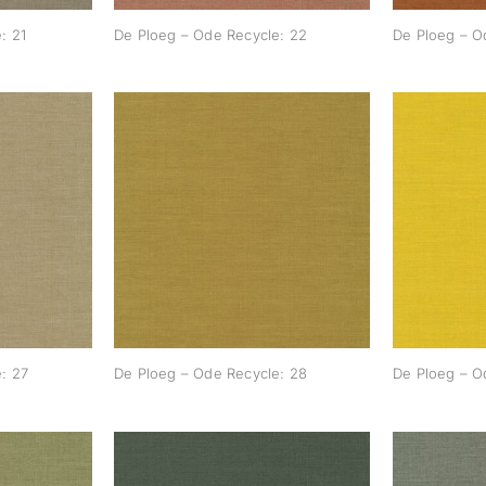
: 21
De Ploeg – Ode Recycle: 22
De Ploeg – O
Recycle:
De Ploeg – Ode Recycle:
De Ploe
28
: 27
De Ploeg – Ode Recycle: 28
De Ploeg – O