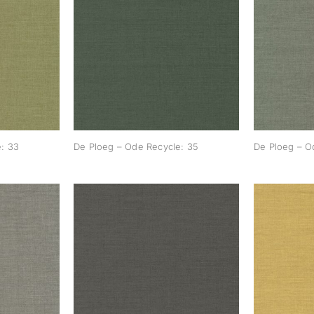
Recycle:
De Ploeg – Ode Recycle:
De Ploe
35
: 33
De Ploeg – Ode Recycle: 35
De Ploeg – O
Recycle:
De Ploeg – Ode Recycle:
De Ploe
54