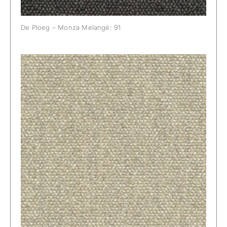
De Ploeg – Monza Melangé: 91
De Ploeg – Monza Melangé: 99