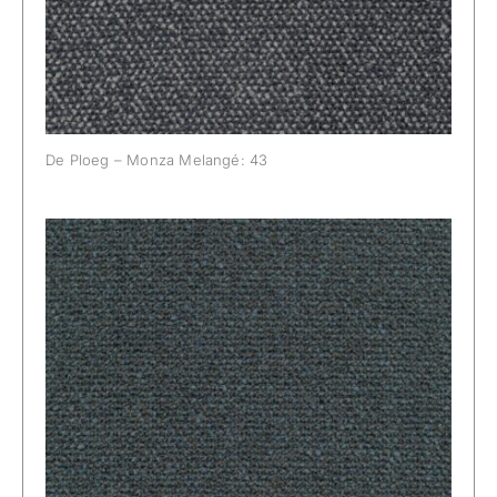
De Ploeg – Monza Melangé: 43
De Ploeg – Monza Melangé: 47