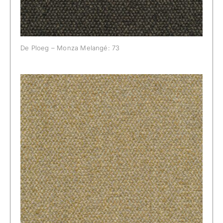
De Ploeg – Monza Melangé: 73
De Ploeg – Monza Melangé: 76