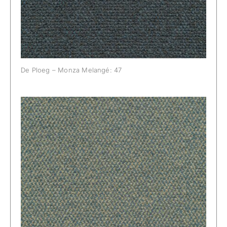
De Ploeg – Monza Melangé: 47
De Ploeg – Monza Melangé: 49