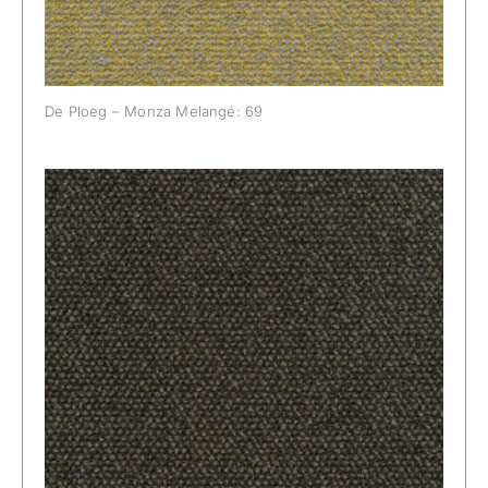
De Ploeg – Monza Melangé: 69
De Ploeg – Monza Melangé: 73