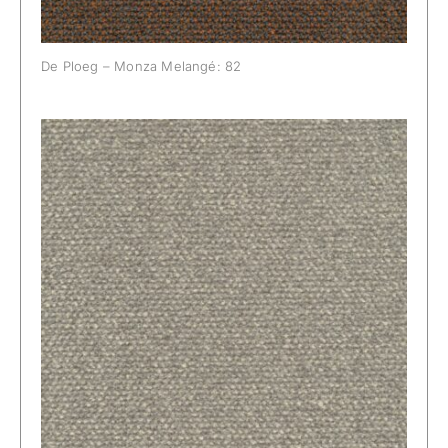
De Ploeg – Monza Melangé: 82
De Ploeg – Monza Melangé: 89