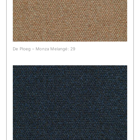
De Ploeg – Monza Melangé: 29
De Ploeg – Monza Melangé: 42