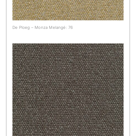
De Ploeg – Monza Melangé: 76
De Ploeg – Monza Melangé: 78