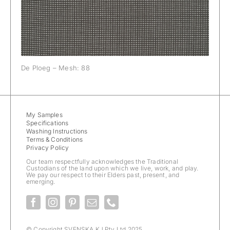
De Ploeg – Mesh: 88
My Samples
Specifications
Washing Instructions
Terms & Conditions
Privacy Policy
Our team respectfully acknowledges the Traditional
Custodians of the land upon which we live, work, and play.
We pay our respect to their Elders past, present, and
emerging.
© Copyright SVENSKA KJ Pty Ltd 2025