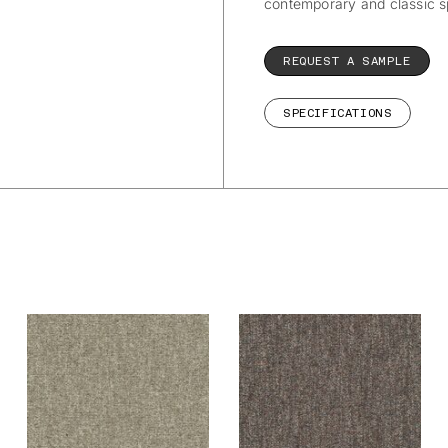
contemporary and classic 
REQUEST A SAMPLE
SPECIFICATIONS
De Ploeg – Vivid:
De Ploeg – Vivid:
02
03