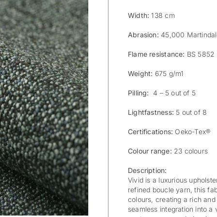
Width:
138 cm
Abrasion:
45,000 Martinda
Flame resistance:
BS 5852 
Weight:
675 g/m1
Pilling:
4 – 5 out of 5
Lightfastness:
5 out of 8
Certifications:
Oeko-Tex®
Colour range:
23 colours
Description:
Vivid is a luxurious upholst
refined boucle yarn, this fa
colours, creating a rich and
seamless integration into a 