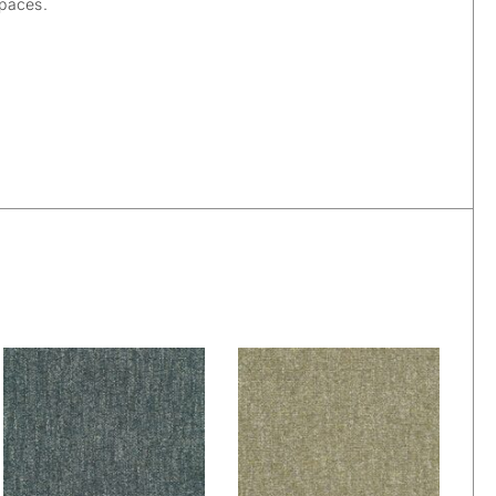
spaces.
De Ploeg – Vivid:
De Ploeg – Vivid:
04
05