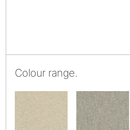
Colour range.
De Ploeg – Vivid:
De Ploeg – Vivid:
00
01