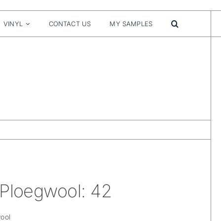
VINYL
CONTACT US
MY SAMPLES
 Ploegwool: 42
ool