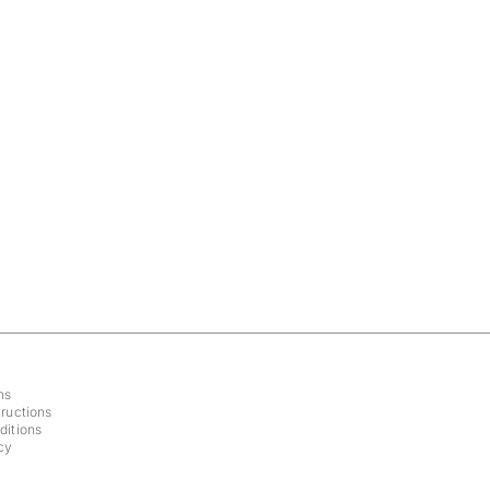
ns
ructions
ditions
cy