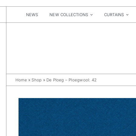
Skip
to
content
NEWS
NEW COLLECTIONS
CURTAINS
Home
»
Shop
»
De Ploeg – Ploegwool: 42