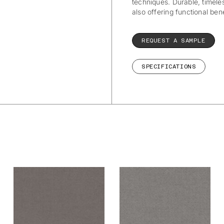
techniques. Durable, timeles
also offering functional ben
REQUEST A SAMPLE
SPECIFICATIONS
De Ploeg –
De Ploeg –
Ploegwool: 82
Ploegwool: 83