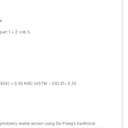
le
art 1 + 2 crib 5
1654) = 0,55 NRC (ASTM – C4231= 0,55
holstery textile woven using De Ploeg’s traditional