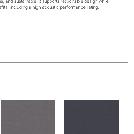
s, and sustainable, it supports responsible design while
efits, including a high acoustic performance rating.
De Ploeg –
De Ploeg –
Ploegwool: 84
Ploegwool: 86