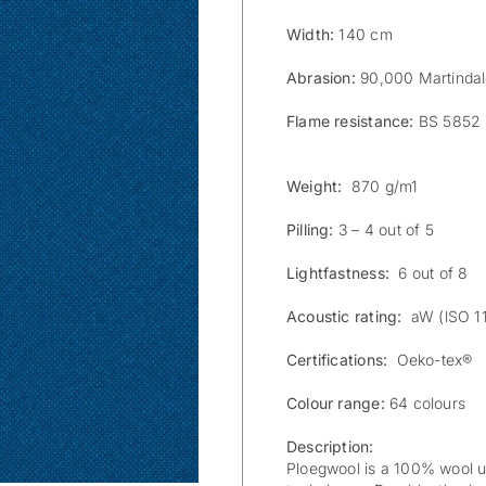
Width:
140 cm
Abrasion:
90,000 Martinda
Flame resistance:
BS 5852 p
Weight:
870 g/m1
Pilling:
3 – 4 out of 5
Lightfastness:
6 out of 8
Acoustic rating:
aW (lSO 1
Certifications:
Oeko-tex®
Colour range:
64 colours
Description:
Ploegwool is a 100% wool up