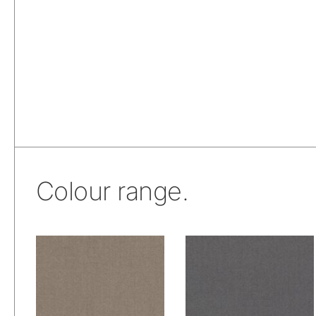
Colour range.
De Ploeg –
De Ploeg –
Ploegwool: 78
Ploegwool: 80