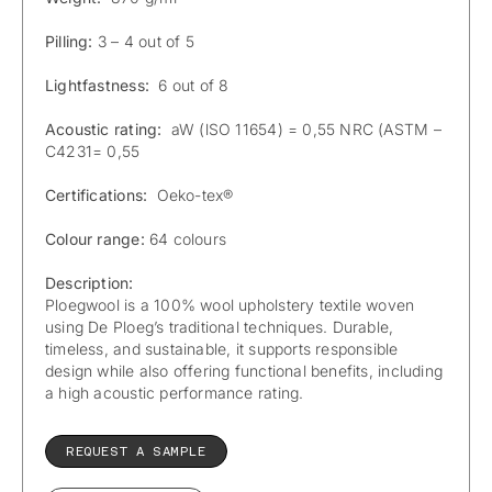
Pilling:
3 – 4 out of 5
Lightfastness:
6 out of 8
Acoustic rating:
aW (lSO 11654) = 0,55 NRC (ASTM –
C4231= 0,55
Certifications:
Oeko-tex®
Colour range:
64 colours
Description:
Ploegwool is a 100% wool upholstery textile woven
using De Ploeg’s traditional techniques. Durable,
timeless, and sustainable, it supports responsible
design while also offering functional benefits, including
a high acoustic performance rating.
REQUEST A SAMPLE