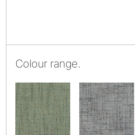
Colour range.
De Ploeg – Nubis:
De Ploeg – Nubis:
05
08