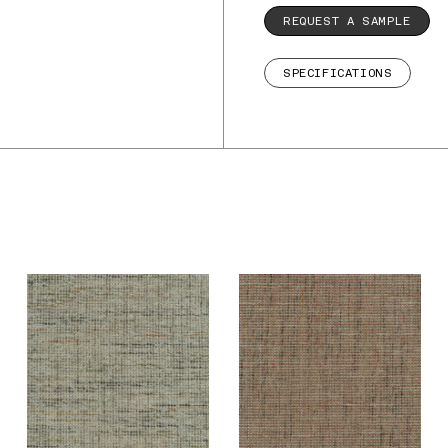
REQUEST A SAMPLE
SPECIFICATIONS
De Ploeg – Nubis:
De Ploeg – Nubis:
09
12