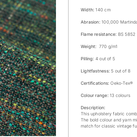
Width:
140 cm
Abrasion:
100,000 Martind
Flame resistance:
BS 5852 
Weight:
770 g/m1
Pilling:
4 out of 5
Lightfastness:
5 out of 8
Certifications:
Oeko-Tex®
Colour range:
13 colours
Description:
This upholstery fabric comb
The bold colour and yarn mix
match for classic vintage fu