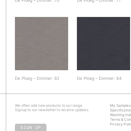
De Ploeg – Dimmer: 70
De Ploeg – Dimmer: 71
De Ploeg –
De Ploeg –
Dimmer: 82
Dimmer: 84
De Ploeg – Dimmer: 82
De Ploeg – Dimmer: 84
We often add new products to our range.
My Samples
Signup to our newsletter to receive updates.
Specificatio
Washing Inst
Terms & Con
Privacy Poli
SIGN UP