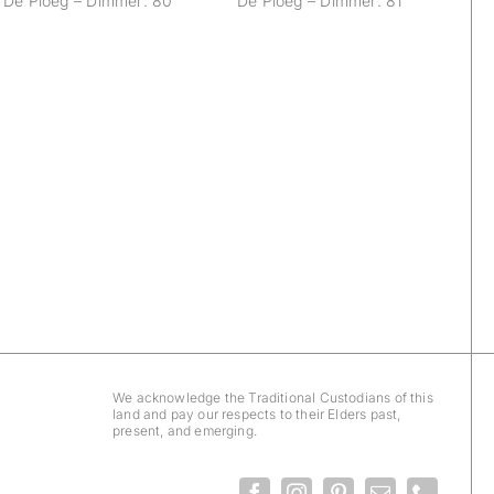
De Ploeg – Dimmer: 80
De Ploeg – Dimmer: 81
We acknowledge the Traditional Custodians of this
land and pay our respects to their Elders past,
present, and emerging.