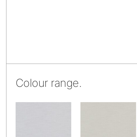
Colour range.
De Ploeg –
De Ploeg –
Dimmer: 00
Dimmer: 01