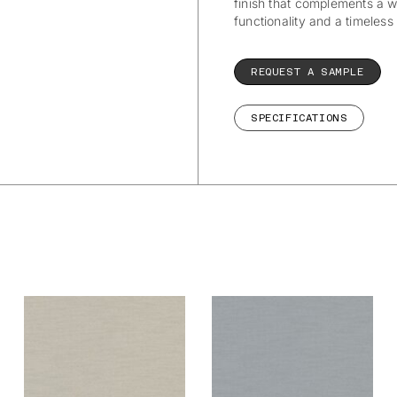
finish that complements a wi
functionality and a timeless
REQUEST A SAMPLE
SPECIFICATIONS
De Ploeg –
De Ploeg –
Dimmer: 03
Dimmer: 04