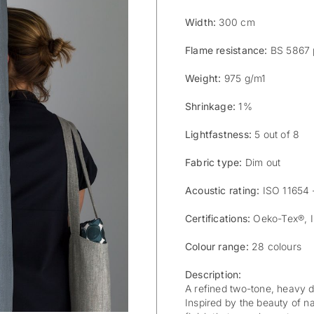
Width:
300 cm
Flame resistance:
BS 5867 p
Weight:
975 g/m1
Shrinkage:
1%
Lightfastness:
5 out of 8
Fabric type:
Dim out
Acoustic rating:
ISO 11654 
Certifications:
Oeko-Tex®, 
Colour range:
28 colours
Description:
A refined two-tone, heavy d
Inspired by the beauty of na