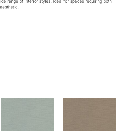
de range of interior styles. Ideal for spaces requiring both
 aesthetic.
De Ploeg –
De Ploeg –
Dimmer: 05
Dimmer: 07