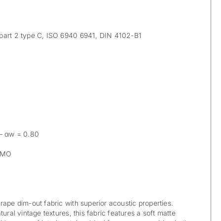
art 2 type C, ISO 6940 6941, DIN 4102-B1
– αw = 0.80
IMO
rape dim-out fabric with superior acoustic properties.
tural vintage textures, this fabric features a soft matte