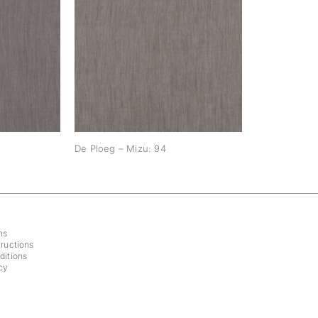
zu: 87
De Ploeg – Mizu: 94
De Ploeg – Mizu: 94
ns
ructions
ditions
cy