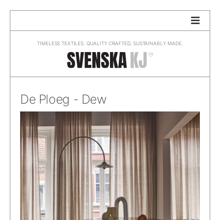
Skip
to
content
TIMELESS TEXTILES. QUALITY CRAFTED, SUSTAINABLY MADE.
De Ploeg - Dew
De Ploeg – Dew